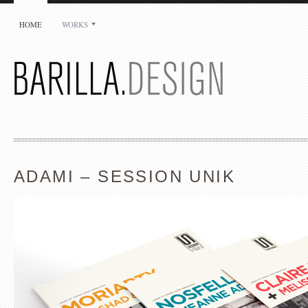
HOME
WORKS
Jean-Luc Barilla
Barilla.Design
29 rue Auguste Delaune
94800 Villejuif
France
+33 1 49 58 25 07
jlb@barilla-design.com
ADAMI – SESSION UNIK