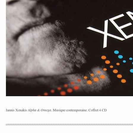
Iannis Xenakis
ZAZIE INTÉGRALE
Alpha & Omega
. Musique contemporaine. Coffret 4 CD
THÉÂTRE DU GARD
CHASSE