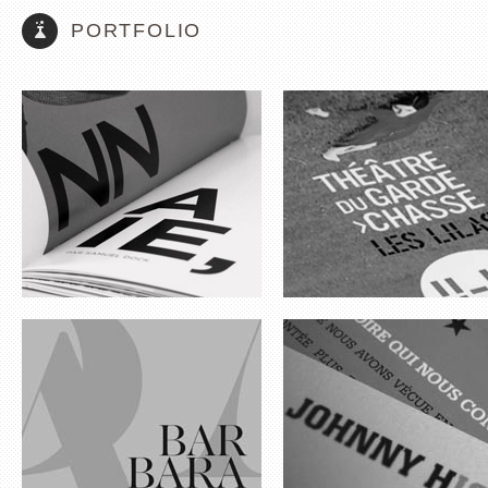
PORTFOLIO
BARBARA INTÉGRALE
JOHNNY HISTORY
GEORGES BRASSENS
EDDY MITCHELL