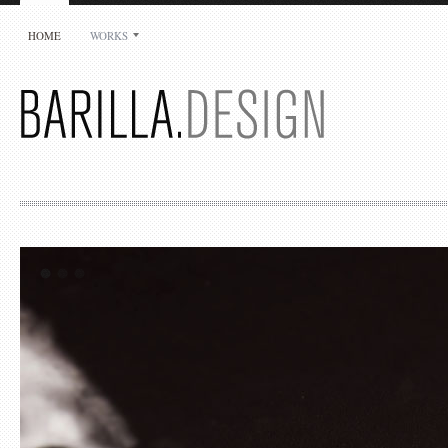
HOME
WORKS
Jean-Luc Barilla
Barilla.Design
29 rue Auguste Delaune
94800 Villejuif
France
+33 1 49 58 25 07
jlb@barilla-design.com