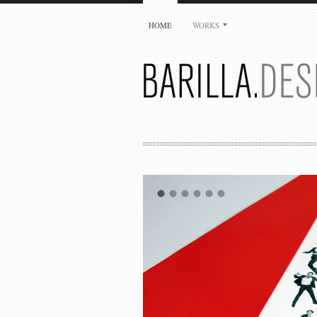
HOME
WORKS
Jean-Luc Barilla
Barilla.Design
29 rue Auguste Delaune
94800 Villejuif
France
+33 1 49 58 25 07
jlb@barilla-design.com