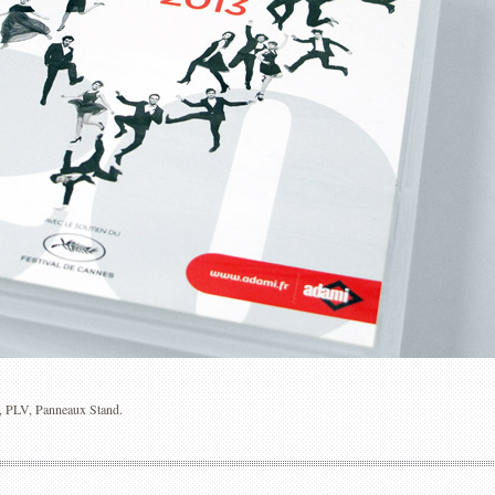
, PLV, Panneaux Stand.
THÉÂTRE DU GARDE-
LÉO FERRÉ INTÉGRALE
CHASSE