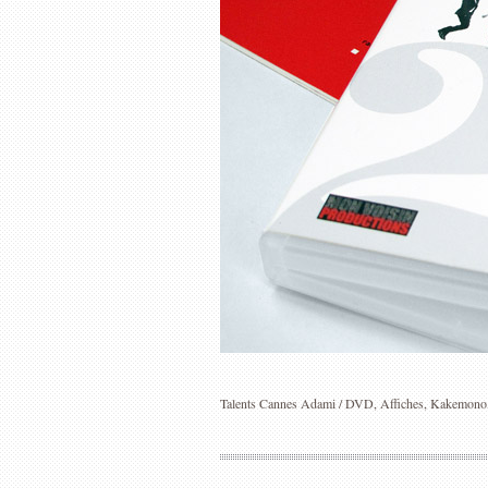
Talents Cannes Adami / DVD, Affiches, Kakemono
ZAZIE INTÉGRALE