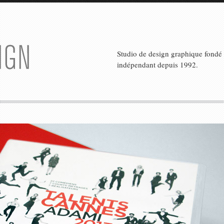
Studio de design graphique fondé p
indépendant depuis 1992.